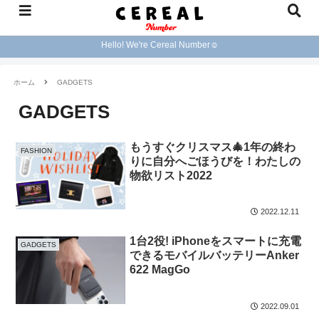
Hello! We're Cereal Number☺︎
ホーム
GADGETS
GADGETS
もうすぐクリスマス🎄1年の終わ
FASHION
りに自分へごほうびを！わたしの
物欲リスト2022
2022.12.11
1台2役! iPhoneをスマートに充電
GADGETS
できるモバイルバッテリーAnker
622 MagGo
2022.09.01