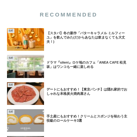
RECOMMENDED
EAT
【スタバ】冬の新作「バターキャラメル ミルフィー
ユ」を飲んでみた(だからあなたは飲まなくても大丈
夫！)
EAT
ドラマ『silent』ロケ地のカフェ「ANEA CAFE 松見
坂」はワンコも一緒に楽しめる
EAT
デートにもおすすめ！【東京パンチ】は隠れ家的でお
しゃれな本格炭火焼肉屋さん
EAT
手土産にもおすすめ！クリームとスポンジを味わう主
役級のロールケーキ3選