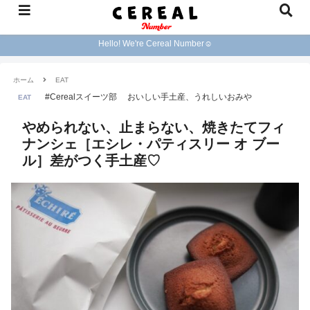
Hello! We're Cereal Number☺︎
ホーム
EAT
#Cerealスイーツ部
おいしい手土産、うれしいおみや
EAT
やめられない、止まらない、焼きたてフィ
ナンシェ［エシレ・パティスリー オ ブー
ル］差がつく手土産♡